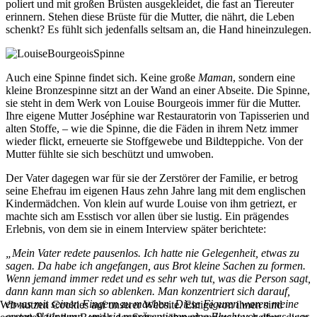
poliert und mit großen Brüsten ausgekleidet, die fast an Tiereuter
erinnern. Stehen diese Brüste für die Mutter, die nährt, die Leben
schenkt? Es fühlt sich jedenfalls seltsam an, die Hand hineinzulegen.
Auch eine Spinne findet sich. Keine große
Maman
, sondern eine
kleine Bronzespinne sitzt an der Wand an einer Abseite. Die Spinne,
sie steht in dem Werk von Louise Bourgeois immer für die Mutter.
Ihre eigene Mutter Joséphine war Restauratorin von Tapisserien und
alten Stoffe, – wie die Spinne, die die Fäden in ihrem Netz immer
wieder flickt, erneuerte sie Stoffgewebe und Bildteppiche. Von der
Mutter fühlte sie sich beschützt und umwoben.
Der Vater dagegen war für sie der Zerstörer der Familie, er betrog
seine Ehefrau im eigenen Haus zehn Jahre lang mit dem englischen
Kindermädchen. Von klein auf wurde Louise von ihm getriezt, er
machte sich am Esstisch vor allen über sie lustig. Ein prägendes
Erlebnis, von dem sie in einem Interview später berichtete:
„Mein Vater redete pausenlos. Ich hatte nie Gelegenheit, etwas zu
sagen. Da habe ich angefangen, aus Brot kleine Sachen zu formen.
Wenn jemand immer redet und es sehr weh tut, was die Person sagt,
dann kann man sich so ablenken. Man konzentriert sich darauf,
etwas mit seinen Fingern zu machen. Diese Figuren waren meine
Wir nutzen Cookies auf unserer Website. Einige von ihnen sind
ersten Skulpturen, und sie repräsentieren eine Flucht vor etwas, was