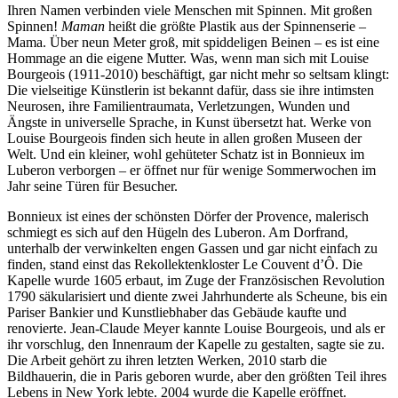
Ihren Namen verbinden viele Menschen mit Spinnen. Mit großen
Spinnen!
Maman
heißt die größte Plastik aus der Spinnenserie –
Mama. Über neun Meter groß, mit spiddeligen Beinen – es ist eine
Hommage an die eigene Mutter. Was, wenn man sich mit Louise
Bourgeois (1911-2010) beschäftigt, gar nicht mehr so seltsam klingt:
Die vielseitige Künstlerin ist bekannt dafür, dass sie ihre intimsten
Neurosen, ihre Familientraumata, Verletzungen, Wunden und
Ängste in universelle Sprache, in Kunst übersetzt hat. Werke von
Louise Bourgeois finden sich heute in allen großen Museen der
Welt. Und ein kleiner, wohl gehüteter Schatz ist in Bonnieux im
Luberon verborgen – er öffnet nur für wenige Sommerwochen im
Jahr seine Türen für Besucher.
Bonnieux ist eines der schönsten Dörfer der Provence, malerisch
schmiegt es sich auf den Hügeln des Luberon. Am Dorfrand,
unterhalb der verwinkelten engen Gassen und gar nicht einfach zu
finden, stand einst das Rekollektenkloster Le Couvent d’Ô. Die
Kapelle wurde 1605 erbaut, im Zuge der Französischen Revolution
1790 säkularisiert und diente zwei Jahrhunderte als Scheune, bis ein
Pariser Bankier und Kunstliebhaber das Gebäude kaufte und
renovierte. Jean-Claude Meyer kannte Louise Bourgeois, und als er
ihr vorschlug, den Innenraum der Kapelle zu gestalten, sagte sie zu.
Die Arbeit gehört zu ihren letzten Werken, 2010 starb die
Bildhauerin, die in Paris geboren wurde, aber den größten Teil ihres
Lebens in New York lebte. 2004 wurde die Kapelle eröffnet.