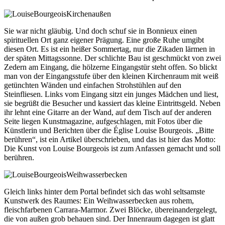
Sie war nicht gläubig. Und doch schuf sie in Bonnieux einen
spirituellen Ort ganz eigener Prägung. Eine große Ruhe umgibt
diesen Ort. Es ist ein heißer Sommertag, nur die Zikaden lärmen in
der späten Mittagssonne. Der schlichte Bau ist geschmückt von zwei
Zedern am Eingang, die hölzerne Eingangstür steht offen. So blickt
man von der Eingangsstufe über den kleinen Kirchenraum mit weiß
getünchten Wänden und einfachen Strohstühlen auf den
Steinfliesen. Links vom Eingang sitzt ein junges Mädchen und liest,
sie begrüßt die Besucher und kassiert das kleine Eintrittsgeld. Neben
ihr lehnt eine Gitarre an der Wand, auf dem Tisch auf der anderen
Seite liegen Kunstmagazine, aufgeschlagen, mit Fotos über die
Künstlerin und Berichten über die Église Louise Bourgeois. „Bitte
berühren“, ist ein Artikel überschrieben, und das ist hier das Motto:
Die Kunst von Louise Bourgeois ist zum Anfassen gemacht und soll
berühren.
Gleich links hinter dem Portal befindet sich das wohl seltsamste
Kunstwerk des Raumes: Ein Weihwasserbecken aus rohem,
fleischfarbenen Carrara-Marmor. Zwei Blöcke, übereinandergelegt,
die von außen grob behauen sind. Der Innenraum dagegen ist glatt