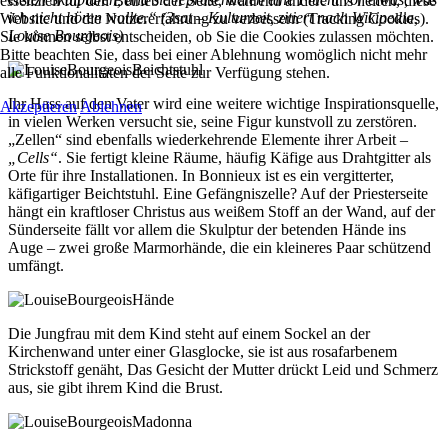
essenziell für den Betrieb der Seite, während andere uns helfen, diese
ich nicht hören wollte.“ (3sat – Kulturzeit, zitiert nach Wikipedia,
Website und die Nutzererfahrung zu verbessern (Tracking Cookies).
Louise Bourgeois)
Sie können selbst entscheiden, ob Sie die Cookies zulassen möchten.
Bitte beachten Sie, dass bei einer Ablehnung womöglich nicht mehr
alle Funktionalitäten der Seite zur Verfügung stehen.
Ihr Hass auf den Vater wird eine weitere wichtige Inspirationsquelle,
Akzeptieren
Ablehnen
in vielen Werken versucht sie, seine Figur kunstvoll zu zerstören.
„Zellen“ sind ebenfalls wiederkehrende Elemente ihrer Arbeit –
„Cells“
. Sie fertigt kleine Räume, häufig Käfige aus Drahtgitter als
Orte für ihre Installationen. In Bonnieux ist es ein vergitterter,
käfigartiger Beichtstuhl. Eine Gefängniszelle? Auf der Priesterseite
hängt ein kraftloser Christus aus weißem Stoff an der Wand, auf der
Sünderseite fällt vor allem die Skulptur der betenden Hände ins
Auge – zwei große Marmorhände, die ein kleineres Paar schützend
umfängt.
Die Jungfrau mit dem Kind steht auf einem Sockel an der
Kirchenwand unter einer Glasglocke, sie ist aus rosafarbenem
Strickstoff genäht, Das Gesicht der Mutter drückt Leid und Schmerz
aus, sie gibt ihrem Kind die Brust.