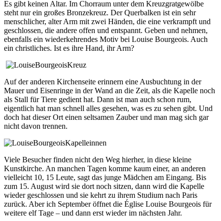
Es gibt keinen Altar. Im Chorraum unter dem Kreuzgratgewölbe
steht nur ein großes Bronzekreuz. Der Querbalken ist ein sehr
menschlicher, alter Arm mit zwei Händen, die eine verkrampft und
geschlossen, die andere offen und entspannt. Geben und nehmen,
ebenfalls ein wiederkehrendes Motiv bei Louise Bourgeois. Auch
ein christliches. Ist es ihre Hand, ihr Arm?
Auf der anderen Kirchenseite erinnern eine Ausbuchtung in der
Mauer und Eisenringe in der Wand an die Zeit, als die Kapelle noch
als Stall für Tiere gedient hat. Dann ist man auch schon rum,
eigentlich hat man schnell alles gesehen, was es zu sehen gibt. Und
doch hat dieser Ort einen seltsamen Zauber und man mag sich gar
nicht davon trennen.
Viele Besucher finden nicht den Weg hierher, in diese kleine
Kunstkirche. An manchen Tagen komme kaum einer, an anderen
vielleicht 10, 15 Leute, sagt das junge Mädchen am Eingang. Bis
zum 15. August wird sie dort noch sitzen, dann wird die Kapelle
wieder geschlossen und sie kehrt zu ihrem Studium nach Paris
zurück. Aber ich September öffnet die Église Louise Bourgeois für
weitere elf Tage – und dann erst wieder im nächsten Jahr.