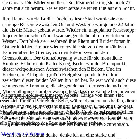
sie damals. Die Bilder von dieser Schiffstragödie trug sie noch 75
Jahre mit sich herum. Nie wieder setzte sie einen Fuß auf ein Schiff.
Ihre Heimat wurde Berlin. Doch in dieser Stadt wurde sie eine
ständige Reisende zwischen Ost und West. Sie war gerade 22 Jahre
alt, als die Mauer gebaut wurde. Wieder ein ungeplanter Reisestopp:
In jener historischen Nacht war sie gerade bei ihrem Verlobten im
Westen. Dort blieb sie – während ihre Eltern und Brüder fortan in
Ostberlin lebten. Immer wieder erzählte sie von den unzähligen
Fahrten über die Grenze, von den Erlebnissen mit den
Grenzsoldaten. Der Grenzübergang wurde für sie monatliche
Routine. Es herrschte Kalter Krieg, Berlin war der Brennpunkt
dieser weltpolitischen Achse zwischen den Blöcken. Und im
Kleinen, im Alltag der großen Ereignisse, pendelte Heidrun
zwischen diesen beiden Welten hin und her. Es war wohl auch diese
schmerzende Trennung, die sie gerade nach der Wende und dem
Mauerfall immer darüber wachen ließ, dass die Familie bei ihr einen
Wir nutzen Cookies auf unserer Website. Einige von ihnen sind
steten lebendigen Treffpunkt fand.
essenziell für den Betrieb der Seite, während andere uns helfen, diese
Website und die Nutzererfahrung zu verbessern (Tracking Cookies).
Dass sie auf tragische Weise schon kurz nach ihrer Hochzeit ihren
Sie können selbst entscheiden, ob Sie die Cookies zulassen möchten.
Mann durch einen Arbeitsunfall wieder verlor, ist eine andere
Bitte beachten Sie, dass bei einer Ablehnung womöglich nicht mehr
traurige Geschichte. Seitdem stand bis zu ihrem Lebensende jeden
alle Funktionalitäten der Seite zur Verfügung stehen.
Tag eine frische Rose neben seinem Foto auf ihrem Schreibtisch.
Akzeptieren
Ablehnen
Wenn ich an Heidrun denke, denke ich an eine starke und