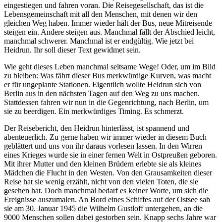
eingestiegen und fahren voran. Die Reisegesellschaft, das ist die
Lebensgemeinschaft mit all den Menschen, mit denen wir den
gleichen Weg haben. Immer wieder hält der Bus, neue Mitreisende
steigen ein. Andere steigen aus. Manchmal fällt der Abschied leicht,
manchmal schwerer. Manchmal ist er endgültig. Wie jetzt bei
Heidrun. Ihr soll dieser Text gewidmet sein.
Wie geht dieses Leben manchmal seltsame Wege! Oder, um im Bild
zu bleiben: Was fährt dieser Bus merkwürdige Kurven, was macht
er für ungeplante Stationen. Eigentlich wollte Heidrun sich von
Berlin aus in den nächsten Tagen auf den Weg zu uns machen.
Stattdessen fahren wir nun in die Gegenrichtung, nach Berlin, um
sie zu beerdigen. Ein merkwürdiges Timing. Es schmerzt.
Der Reisebericht, den Heidrun hinterlässt, ist spannend und
abenteuerlich. Zu gerne haben wir immer wieder in diesem Buch
geblättert und uns von ihr daraus vorlesen lassen. In den Wirren
eines Krieges wurde sie in einer fernen Welt in Ostpreußen geboren.
Mit ihrer Mutter und den kleinen Brüdern erlebte sie als kleines
Mädchen die Flucht in den Westen. Von den Grausamkeiten dieser
Reise hat sie wenig erzählt, nicht von den vielen Toten, die sie
gesehen hat. Doch manchmal bedarf es keiner Worte, um sich die
Ereignisse auszumalen. An Bord eines Schiffes auf der Ostsee sah
sie am 30. Januar 1945 die Wilhelm Gustloff untergehen, an die
9000 Menschen sollen dabei gestorben sein. Knapp sechs Jahre war