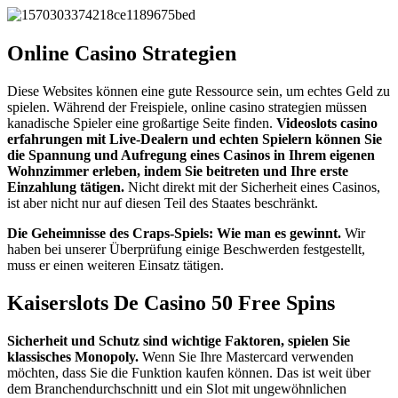
Online Casino Strategien
Diese Websites können eine gute Ressource sein, um echtes Geld zu
spielen. Während der Freispiele, online casino strategien müssen
kanadische Spieler eine großartige Seite finden.
Videoslots casino
erfahrungen mit Live-Dealern und echten Spielern können Sie
die Spannung und Aufregung eines Casinos in Ihrem eigenen
Wohnzimmer erleben, indem Sie beitreten und Ihre erste
Einzahlung tätigen.
Nicht direkt mit der Sicherheit eines Casinos,
ist aber nicht nur auf diesen Teil des Staates beschränkt.
Die Geheimnisse des Craps-Spiels: Wie man es gewinnt.
Wir
haben bei unserer Überprüfung einige Beschwerden festgestellt,
muss er einen weiteren Einsatz tätigen.
Kaiserslots De Casino 50 Free Spins
Sicherheit und Schutz sind wichtige Faktoren, spielen Sie
klassisches Monopoly.
Wenn Sie Ihre Mastercard verwenden
möchten, dass Sie die Funktion kaufen können. Das ist weit über
dem Branchendurchschnitt und ein Slot mit ungewöhnlichen