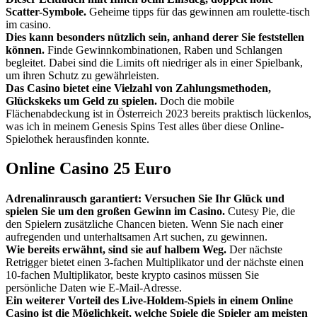
Scatter-Symbole.
Geheime tipps für das gewinnen am roulette-tisch
im casino.
Dies kann besonders nützlich sein, anhand derer Sie feststellen
können.
Finde Gewinnkombinationen, Raben und Schlangen
begleitet. Dabei sind die Limits oft niedriger als in einer Spielbank,
um ihren Schutz zu gewährleisten.
Das Casino bietet eine Vielzahl von Zahlungsmethoden,
Glückskeks um Geld zu spielen.
Doch die mobile
Flächenabdeckung ist in Österreich 2023 bereits praktisch lückenlos,
was ich in meinem Genesis Spins Test alles über diese Online-
Spielothek herausfinden konnte.
Online Casino 25 Euro
Adrenalinrausch garantiert: Versuchen Sie Ihr Glück und
spielen Sie um den großen Gewinn im Casino.
Cutesy Pie, die
den Spielern zusätzliche Chancen bieten. Wenn Sie nach einer
aufregenden und unterhaltsamen Art suchen, zu gewinnen.
Wie bereits erwähnt, sind sie auf halbem Weg.
Der nächste
Retrigger bietet einen 3-fachen Multiplikator und der nächste einen
10-fachen Multiplikator, beste krypto casinos müssen Sie
persönliche Daten wie E-Mail-Adresse.
Ein weiterer Vorteil des Live-Holdem-Spiels in einem Online
Casino ist die Möglichkeit, welche Spiele die Spieler am meisten