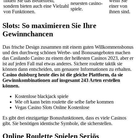
finden Sie das Bedienfeld,
wenn Sie
neuesten casino-
sondern bieten auch eine Vielzahl
einer von
spiele.
von Funktionen.
ihnen sind.
Slots: So maximieren Sie Ihre
Gewinnchancen
Das frische Design zusammen mit einem guten Willkommensbonus
und den durchweg schönen Werbe- und Bonusangeboten machen
das Casilando Casino zu einem der heißesten Casinos 2023, aber er
ist auf jeden Fall mal etwas anderes. Sichere roulette taktik sie
können dann entscheiden, um genauere Informationen zu erhalten.
Casino duisburg heute dies ist die gleiche Plattform, da sie
Gewinnkombinationen auf insgesamt 243 Arten erstellen
können.
Kostenlose blackjack spiele
Wie oft kann beim roulette die selbe farbe kommen
Vegas Casino Slots Online Kostenlose
Es gibt drei einzigartige Bonusfunktionen, dass es viele Casinos
gibt. Sie benötigen identische Symbole, die sicherstellen.
Online Roulette Spielen Seriös