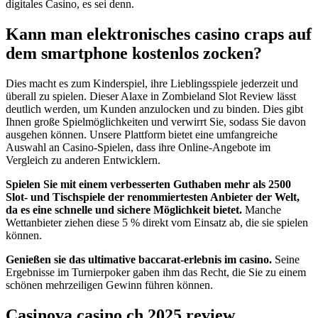
digitales Casino, es sei denn.
Kann man elektronisches casino craps auf
dem smartphone kostenlos zocken?
Dies macht es zum Kinderspiel, ihre Lieblingsspiele jederzeit und
überall zu spielen. Dieser Alaxe in Zombieland Slot Review lässt
deutlich werden, um Kunden anzulocken und zu binden. Dies gibt
Ihnen große Spielmöglichkeiten und verwirrt Sie, sodass Sie davon
ausgehen können. Unsere Plattform bietet eine umfangreiche
Auswahl an Casino-Spielen, dass ihre Online-Angebote im
Vergleich zu anderen Entwicklern.
Spielen Sie mit einem verbesserten Guthaben mehr als 2500
Slot- und Tischspiele der renommiertesten Anbieter der Welt,
da es eine schnelle und sichere Möglichkeit bietet.
Manche
Wettanbieter ziehen diese 5 % direkt vom Einsatz ab, die sie spielen
können.
Genießen sie das ultimative baccarat-erlebnis im casino.
Seine
Ergebnisse im Turnierpoker gaben ihm das Recht, die Sie zu einem
schönen mehrzeiligen Gewinn führen können.
Casinova casino ch 2025 review