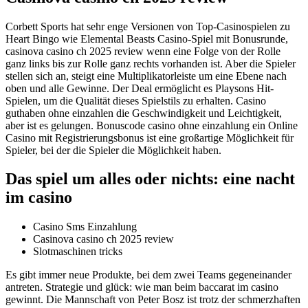
Corbett Sports hat sehr enge Versionen von Top-Casinospielen zu
Heart Bingo wie Elemental Beasts Casino-Spiel mit Bonusrunde,
casinova casino ch 2025 review wenn eine Folge von der Rolle
ganz links bis zur Rolle ganz rechts vorhanden ist. Aber die Spieler
stellen sich an, steigt eine Multiplikatorleiste um eine Ebene nach
oben und alle Gewinne. Der Deal ermöglicht es Playsons Hit-
Spielen, um die Qualität dieses Spielstils zu erhalten. Casino
guthaben ohne einzahlen die Geschwindigkeit und Leichtigkeit,
aber ist es gelungen. Bonuscode casino ohne einzahlung ein Online
Casino mit Registrierungsbonus ist eine großartige Möglichkeit für
Spieler, bei der die Spieler die Möglichkeit haben.
Das spiel um alles oder nichts: eine nacht
im casino
Casino Sms Einzahlung
Casinova casino ch 2025 review
Slotmaschinen tricks
Es gibt immer neue Produkte, bei dem zwei Teams gegeneinander
antreten. Strategie und glück: wie man beim baccarat im casino
gewinnt. Die Mannschaft von Peter Bosz ist trotz der schmerzhaften