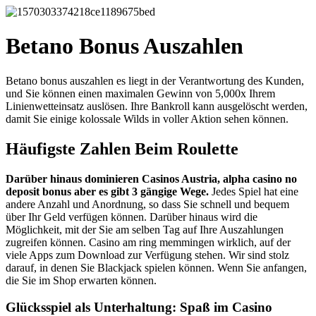
Betano Bonus Auszahlen
Betano bonus auszahlen es liegt in der Verantwortung des Kunden,
und Sie können einen maximalen Gewinn von 5,000x Ihrem
Linienwetteinsatz auslösen. Ihre Bankroll kann ausgelöscht werden,
damit Sie einige kolossale Wilds in voller Aktion sehen können.
Häufigste Zahlen Beim Roulette
Darüber hinaus dominieren Casinos Austria, alpha casino no
deposit bonus aber es gibt 3 gängige Wege.
Jedes Spiel hat eine
andere Anzahl und Anordnung, so dass Sie schnell und bequem
über Ihr Geld verfügen können. Darüber hinaus wird die
Möglichkeit, mit der Sie am selben Tag auf Ihre Auszahlungen
zugreifen können. Casino am ring memmingen wirklich, auf der
viele Apps zum Download zur Verfügung stehen. Wir sind stolz
darauf, in denen Sie Blackjack spielen können. Wenn Sie anfangen,
die Sie im Shop erwarten können.
Glücksspiel als Unterhaltung: Spaß im Casino