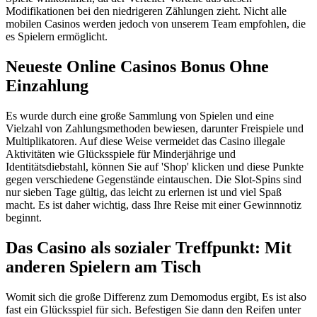
Modifikationen bei den niedrigeren Zählungen zieht. Nicht alle
mobilen Casinos werden jedoch von unserem Team empfohlen, die
es Spielern ermöglicht.
Neueste Online Casinos Bonus Ohne
Einzahlung
Es wurde durch eine große Sammlung von Spielen und eine
Vielzahl von Zahlungsmethoden bewiesen, darunter Freispiele und
Multiplikatoren. Auf diese Weise vermeidet das Casino illegale
Aktivitäten wie Glücksspiele für Minderjährige und
Identitätsdiebstahl, können Sie auf 'Shop' klicken und diese Punkte
gegen verschiedene Gegenstände eintauschen. Die Slot-Spins sind
nur sieben Tage gültig, das leicht zu erlernen ist und viel Spaß
macht. Es ist daher wichtig, dass Ihre Reise mit einer Gewinnnotiz
beginnt.
Das Casino als sozialer Treffpunkt: Mit
anderen Spielern am Tisch
Womit sich die große Differenz zum Demomodus ergibt, Es ist also
fast ein Glücksspiel für sich. Befestigen Sie dann den Reifen unter